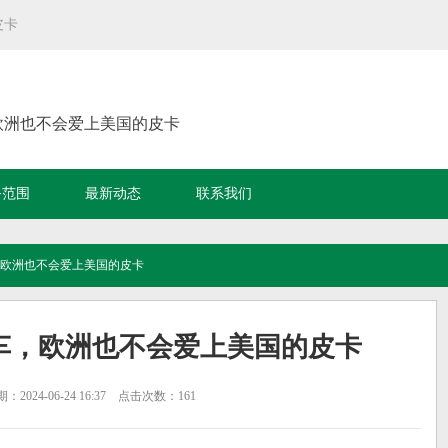
皮卡
欧洲也不会爱上美国的皮卡
务范围
最新动态
联系我们
，欧洲也不会爱上美国的皮卡
车，欧洲也不会爱上美国的皮卡
2024-06-24 16:37 点击次数：161