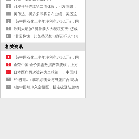
81岁拜登连续第二周休假，引发愤怒，
特朗普去公墓悼念牺牲的军人
英伟达、拼多多即将公布业绩，美股这
周应该关注什么？
【#中国石化上半年净利润371亿元#，同
比增长2.6%】#中国石化上
砍到大动脉? 魔兽前夕大秘境变天: 惩戒
骑跌落神坛, 元素萨崛起
“非常惊悚，比某些恐怖电影还吓人”！8
岁孩子观影吓到“不适”，家长要求影院退
相关资讯
票并赔偿？业内人士提醒→
【#中国石化上半年净利润371亿元#，同
比增长2.6%】#中国石化上
金荣中国:金价美盘数据反弹疲软，上方
阻力做空逻辑。
日本医疗再次被评为全球第一，中国则
位居64，差距到底在哪儿？
经纪团队：李凯尔明天与男篮汇合 现场
观看中国男篮VS马刺的比赛
4艘中国船冲入空投区，捞走破登陆舰物
资，菲军眼巴巴望着不敢拦