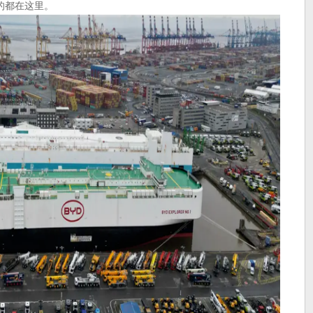
的都在这里。