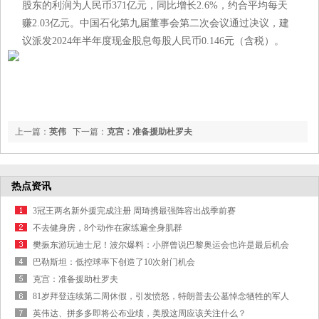
股东的利润为人民币371亿元，同比增长2.6%，约合平均每天
赚2.03亿元。中国石化第九届董事会第二次会议通过决议，建
议派发2024年半年度现金股息每股人民币0.146元（含税）。
上一篇：
英伟
下一篇：
克宫：准备援助杜罗夫
达、拼多多即将公布业绩，美股这周应该关注什么？
热点资讯
3冠王两名新外援完成注册 周琦携最强阵容出战季前赛
不去健身房，8个动作在家练遍全身肌群
樊振东游玩迪士尼！波尔爆料：小胖曾说巴黎奥运会也许是最后机会
巴勒斯坦：低控球率下创造了10次射门机会
克宫：准备援助杜罗夫
81岁拜登连续第二周休假，引发愤怒，特朗普去公墓悼念牺牲的军人
英伟达、拼多多即将公布业绩，美股这周应该关注什么？