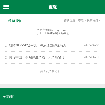
杏耀
联系我们
你的位置：
杏耀
>
联系我们
>
招商主管邮箱：xylmwohu
地址：上海陆家嘴金融中心
幻影2000-5F战斗机，将从法国派往乌克
[2024-06-08]
兰 此前，乌克兰空军宣布将
网传中国一条炮弹生产线一天产能堪比
[2024-06-07]
美国一年？这个说法太负责了
共 1 页/2 条记录
友情链接：