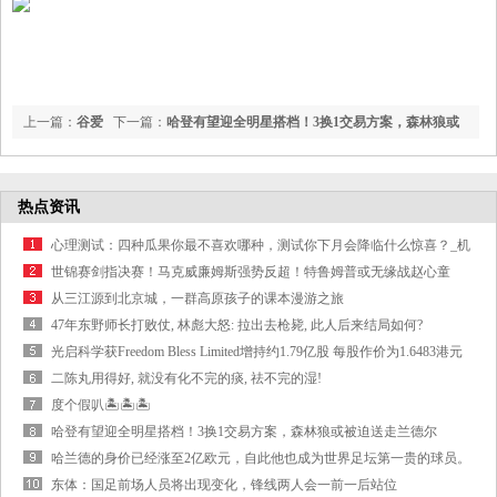
上一篇：
谷爱
下一篇：
哈登有望迎全明星搭档！3换1交易方案，森林狼或
凌：今天夺冠破纪录有特殊意义 会继续努力&感谢朋友们的支持
被迫送走兰德尔
热点资讯
心理测试：四种瓜果你最不喜欢哪种，测试你下月会降临什么惊喜？_机
会_因为_梦想
世锦赛剑指决赛！马克威廉姆斯强势反超！特鲁姆普或无缘战赵心童
从三江源到北京城，一群高原孩子的课本漫游之旅
47年东野师长打败仗, 林彪大怒: 拉出去枪毙, 此人后来结局如何?
光启科学获Freedom Bless Limited增持约1.79亿股 每股作价为1.6483港元
二陈丸用得好, 就没有化不完的痰, 祛不完的湿!
度个假叭🏝🏝🏝
哈登有望迎全明星搭档！3换1交易方案，森林狼或被迫送走兰德尔
哈兰德的身价已经涨至2亿欧元，自此他也成为世界足坛第一贵的球员。
至于
东体：国足前场人员将出现变化，锋线两人会一前一后站位