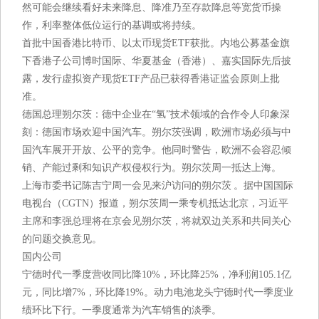
然可能会继续看好未来降息、降准乃至存款降息等宽货币操
作，利率整体低位运行的基调或将持续。
首批中国香港比特币、以太币现货ETF获批。内地公募基金旗
下香港子公司博时国际、华夏基金（香港）、嘉实国际先后披
露，发行虚拟资产现货ETF产品已获得香港证监会原则上批
准。
德国总理朔尔茨：德中企业在“氢”技术领域的合作令人印象深
刻：德国市场欢迎中国汽车。朔尔茨强调，欧洲市场必须与中
国汽车展开开放、公平的竞争。他同时警告，欧洲不会容忍倾
销、产能过剩和知识产权侵权行为。朔尔茨周一抵达上海。
上海市委书记陈吉宁周一会见来沪访问的朔尔茨 。据中国国际
电视台（CGTN）报道，朔尔茨周一乘专机抵达北京，习近平
主席和李强总理将在京会见朔尔茨，将就双边关系和共同关心
的问题交换意见。
国内公司
宁德时代一季度营收同比降10%，环比降25%，净利润105.1亿
元，同比增7%，环比降19%。动力电池龙头宁德时代一季度业
绩环比下行。一季度通常为汽车销售的淡季。