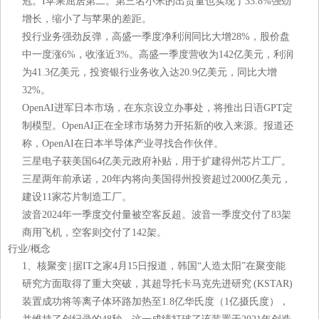
冠。I苹果屈居第二。第三名小米的出货量也实现了33.8%强劲
增长，缩小了与苹果的差距。
投行业务强劲反弹，高盛一季度净利润同比大增28%，股价盘
中一度涨6%，收涨近3%。高盛一季度营收为142亿美元，利润
为41.3亿美元，投资银行业务收入达20.9亿美元，同比大增
32%。
OpenAI进军日本市场，在东京设立办事处，将推出日语GPT定
制模型。OpenAI正在全球市场努力开拓新的收入来源。报道还
称，OpenAI在日本半导体产业寻找合作伙伴。
三星电子获美国64亿美元政府补贴，用于扩建得州芯片工厂。
三星两年前承诺，20年内将向美国得州投资超过2000亿美元，
建设11家芯片制造工厂。
波音2024年一季度交付量被空客反超。波音一季度交付了83架
商用飞机，空客则交付了142架。
行业/概念
1、核聚变 | 据IT之家4月15日报道，韩国“人造太阳”在聚变能
研究方面取得了重大突破，其超导托卡马克先进研究 (KSTAR)
装置成功将等离子体环路加热至1.8亿华氏度（1亿摄氏度），