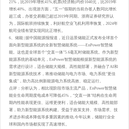
21%，比2019年增长41%;机票(经济舱)均价1040元，比2019年
增长40%。出境游方面，“五一”假期的当前办签人数同比增长
超三成，办签交易额已超过2019年同期。浙商证券研究所认
为，国际航班持续恢复，利好航空业飞机利用率恢复，2024年
航司业绩有望实现同比正增长。
6、储能 | 据中国能源报报道，近日远景储能正式发布全球首个
面向新型能源系统的全新智慧储能系统——EnPower智慧储
能。这也是全球首个“交直一体”5.6毫瓦时储能系统。作为新型
能源系统的基础单元，EnPower智慧储能根据新型能源系统的
需求进行设计，适合储能大规模、高性能部署，并融合了AI和
新型能源系统技术，将推动储能与电力市场、电力系统“更佳
集成”，助力高比例新能源电力系统高效、稳定运行。
点评：分析认为，相比现阶段市场主流产品，EnPower智慧储
能全生命周期度电成本可降低45%，“交直一体”结构在生命周
期内性能表现更佳、运维更便利，适合储能大规模、高性能部
署，助力新型能源系统构建。受益于政策支持、市场需求、技
术进步和成本降低等多重因素的推动,今年以来，储能行业全
球和国内市场都实现了高速增长。