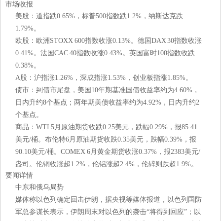
市场收报
美股：道指跌0.65%，标普500指数跌1.2%，纳斯达克跌
1.79%。
欧股：欧洲STOXX 600指数收涨0.13%。德国DAX 30指数收涨
0.41%。法国CAC 40指数收涨0.43%。英国富时100指数收跌
0.38%。
A股：沪指涨1.26%，深成指涨1.53%，创业板指涨1.85%。
债市：到债市尾盘，美国10年期基准国债收益率约为4.60%，
日内升约8个基点；两年期美债收益率约为4.92%，日内升约2
个基点。
商品：WTI 5月原油期货收跌0.25美元，跌幅0.29%，报85.41
美元/桶。布伦特6月原油期货收跌0.35美元，跌幅0.39%，报
90.10美元/桶。COMEX 6月黄金期货收涨0.37%，报2383美元/
盎司。伦铜收涨超1.2%，伦铝涨超2.4%，伦锌则跌超1.9%。
要闻详情
中东和俄乌局势
媒体称以色列确定回击伊朗，据央视等媒体报道，以色列国防
军总参谋长表示，伊朗周末对以色列的袭击“将得到回应”；以