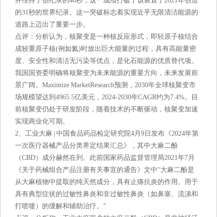
并维持了创纪录的48秒，这一成绩打破了该装置于2021年创造
的31秒的世界纪录。这一突破标志着实现近乎无限清洁能源的
道路上迈出了重要一步。
点评：分析认为，核聚变是一种核反应形式，即轻原子核结合
成较重原子核(例如氦)时放出巨大能量的过程，具有高能量密
度、安全性和清洁无污染等优点，是化石能源的优质替代项。
我国国资委明确将核聚变为未来能源的重要方向，未来发展前
景广阔。Maximize MarketResearch预测，2030年全球核聚变市
场规模望达到4965.5亿美元，2024-2030年CAGR约为7.4%。目
前核聚变仍处于研发阶段，随着技术的不断驱动，核聚变加速
实现商业化可期。
2、工业大麻 | 中国食品药品检定研究院4月9日发布《2024年第
一次医疗器械产品分类界定结果汇总》，其中大麻二酚
（CBD）成分赫然在列。此前国家药品监督管理局2021年7月
《关于药械组合产品注册有关事宜的通告》文中“大麻二酚是
从大麻植物中提取的纯天然成分，具有止痛抗炎的作用。用于
具有典型症状的过敏性鼻炎和非过敏性鼻炎（如鼻塞、流涕和
打喷嚏）的缓解和辅助治疗。”