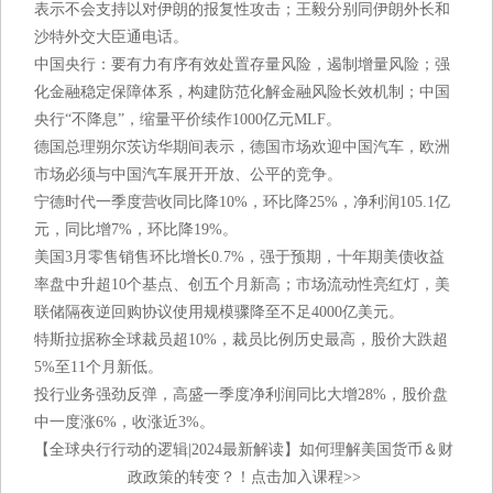
表示不会支持以对伊朗的报复性攻击；王毅分别同伊朗外长和
沙特外交大臣通电话。
中国央行：要有力有序有效处置存量风险，遏制增量风险；强
化金融稳定保障体系，构建防范化解金融风险长效机制；中国
央行“不降息”，缩量平价续作1000亿元MLF。
德国总理朔尔茨访华期间表示，德国市场欢迎中国汽车，欧洲
市场必须与中国汽车展开开放、公平的竞争。
宁德时代一季度营收同比降10%，环比降25%，净利润105.1亿
元，同比增7%，环比降19%。
美国3月零售销售环比增长0.7%，强于预期，十年期美债收益
率盘中升超10个基点、创五个月新高；市场流动性亮红灯，美
联储隔夜逆回购协议使用规模骤降至不足4000亿美元。
特斯拉据称全球裁员超10%，裁员比例历史最高，股价大跌超
5%至11个月新低。
投行业务强劲反弹，高盛一季度净利润同比大增28%，股价盘
中一度涨6%，收涨近3%。
【全球央行行动的逻辑|2024最新解读】如何理解美国货币＆财
政政策的转变？！点击加入课程>>