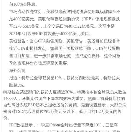
前100%会降息。
市场流动性亮红灯，美联储隔夜逆回购协议使用规模骤降至不
足4000亿美元。美联储隔夜逆回购协议（RRP）使用规模暴跌
至3270.66亿美元，上个交易日为4073.22亿美元。这至少是
2021年5月以来RRP首次低于4000亿美元关口。
美银警告：当心CTA抛售风险。美银警告，美股目前已经非常
接近CTA止损触发点，如果周一美股继续下跌，CTA的股票抛
售可能加速，进一步加剧市场恐慌，造成恶性循环，这个财报
季的表现将对市场反弹至关重要。
海外公司
报道：特斯拉全球裁员超10%，裁员比例历史最高，特斯拉大
跌超5%。
特斯拉在某些部门的裁员力度接近20%。特斯拉本轮全球裁员人数达
14000人，马斯克强调当下降本增效极为重要。然而目前看特斯拉的
自动驾驶系统FSD还不是拯救股价的灵药。最新调查显示，大部分消
费者对FSD的心理价位在1万美元及以下，低于目前1.2万美元的售
价。
IDC数据显示，一季度iPhone全球出货量下降近10%，三星夺