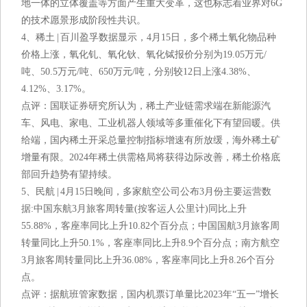
地一体的立体覆盖等方面产生重大变革，这也标志着业界对6G
的技术愿景形成阶段性共识。
4、稀土 | 百川盈孚数据显示，4月15日，多个稀土氧化物品种
价格上涨，氧化钆、氧化钬、氧化铽报价分别为19.05万元/
吨、50.5万元/吨、650万元/吨，分别较12日上涨4.38%、
4.12%、3.17%。
点评：国联证券研究所认为，稀土产业链需求端在新能源汽
车、风电、家电、工业机器人领域等多重催化下有望回暖。供
给端，国内稀土开采总量控制指标增速有所放缓，海外稀土矿
增量有限。2024年稀土供需格局将获得边际改善，稀土价格底
部回升趋势有望持续。
5、民航 | 4月15日晚间，多家航空公司公布3月份主要运营数
据:中国东航3月旅客周转量(按客运人公里计)同比上升
55.88%，客座率同比上升10.82个百分点；中国国航3月旅客周
转量同比上升50.1%，客座率同比上升8.9个百分点；南方航空
3月旅客周转量同比上升36.08%，客座率同比上升8.26个百分
点。
点评：据航班管家数据，国内机票订单量比2023年“五一”增长