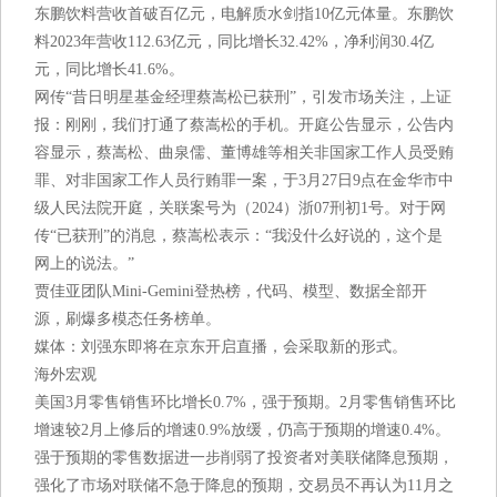
东鹏饮料营收首破百亿元，电解质水剑指10亿元体量。东鹏饮
料2023年营收112.63亿元，同比增长32.42%，净利润30.4亿
元，同比增长41.6%。
网传“昔日明星基金经理蔡嵩松已获刑”，引发市场关注，上证
报：刚刚，我们打通了蔡嵩松的手机。开庭公告显示，公告内
容显示，蔡嵩松、曲泉儒、董博雄等相关非国家工作人员受贿
罪、对非国家工作人员行贿罪一案，于3月27日9点在金华市中
级人民法院开庭，关联案号为（2024）浙07刑初1号。对于网
传“已获刑”的消息，蔡嵩松表示：“我没什么好说的，这个是
网上的说法。”
贾佳亚团队Mini-Gemini登热榜，代码、模型、数据全部开
源，刷爆多模态任务榜单。
媒体：刘强东即将在京东开启直播，会采取新的形式。
海外宏观
美国3月零售销售环比增长0.7%，强于预期。2月零售销售环比
增速较2月上修后的增速0.9%放缓，仍高于预期的增速0.4%。
强于预期的零售数据进一步削弱了投资者对美联储降息预期，
强化了市场对联储不急于降息的预期，交易员不再认为11月之