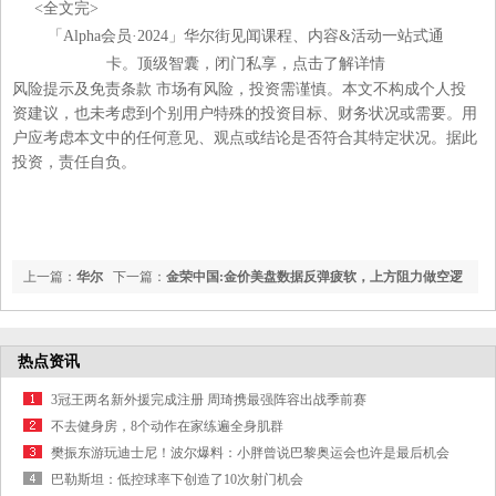
<全文完>
「Alpha会员·2024」华尔街见闻课程、内容&活动一站式通
卡。顶级智囊，闭门私享，点击了解详情
风险提示及免责条款 市场有风险，投资需谨慎。本文不构成个人投
资建议，也未考虑到个别用户特殊的投资目标、财务状况或需要。用
户应考虑本文中的任何意见、观点或结论是否符合其特定状况。据此
投资，责任自负。
上一篇：
华尔
下一篇：
金荣中国:金价美盘数据反弹疲软，上方阻力做空逻
街见闻早餐FM-Radio | 2024年4月17日
辑。
热点资讯
3冠王两名新外援完成注册 周琦携最强阵容出战季前赛
不去健身房，8个动作在家练遍全身肌群
樊振东游玩迪士尼！波尔爆料：小胖曾说巴黎奥运会也许是最后机会
巴勒斯坦：低控球率下创造了10次射门机会