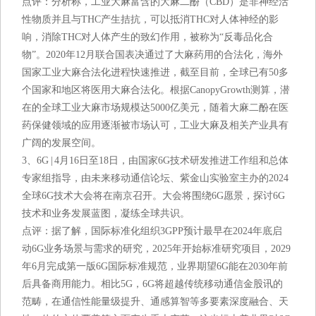
点评：分析称，工业大麻富含的大麻二酚（CBD）是非神经活
性物质并且与THC产生拮抗，可以抵消THC对人体神经的影
响，消除THC对人体产生的致幻作用，被称为“反毒品化合
物”。2020年12月联合国表决通过了大麻药用的合法化，海外
国家工业大麻合法化进程快速推进，截至目前，全球已有50多
个国家和地区将医用大麻合法化。根据CanopyGrowth测算，潜
在的全球工业大麻市场规模达5000亿美元，随着大麻二酚在医
药保健领域的应用逐渐被市场认可，工业大麻及相关产业具有
广阔的发展空间。
3、6G | 4月16日至18日，由国家6G技术研发推进工作组和总体
专家组指导，由未来移动通信论坛、紫金山实验室主办的2024
全球6G技术大会将在南京召开。大会将围绕6G愿景，探讨6G
技术和业务发展蓝图，凝练全球共识。
点评：据了解，国际标准化组织3GPP预计最早在2024年底启
动6G业务场景与需求的研究，2025年开始标准研究项目，2029
年6月完成第一版6G国际标准规范，业界期望6G能在2030年前
后具备商用能力。相比5G，6G将超越传统移动通信金股讯的
范畴，在通信性能量级提升、通感算智等多要素深度融合、天