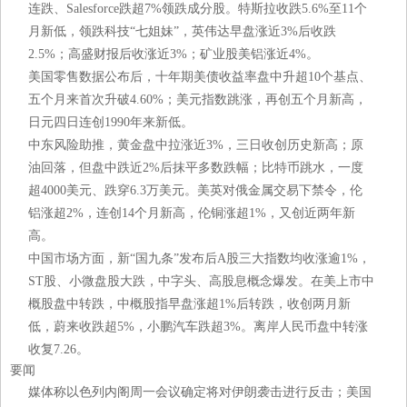
连跌、Salesforce跌超7%领跌成分股。特斯拉收跌5.6%至11个
月新低，领跌科技“七姐妹”，英伟达早盘涨近3%后收跌
2.5%；高盛财报后收涨近3%；矿业股美铝涨近4%。
美国零售数据公布后，十年期美债收益率盘中升超10个基点、
五个月来首次升破4.60%；美元指数跳涨，再创五个月新高，
日元四日连创1990年来新低。
中东风险助推，黄金盘中拉涨近3%，三日收创历史新高；原
油回落，但盘中跌近2%后抹平多数跌幅；比特币跳水，一度
超4000美元、跌穿6.3万美元。美英对俄金属交易下禁令，伦
铝涨超2%，连创14个月新高，伦铜涨超1%，又创近两年新
高。
中国市场方面，新“国九条”发布后A股三大指数均收涨逾1%，
ST股、小微盘股大跌，中字头、高股息概念爆发。在美上市中
概股盘中转跌，中概股指早盘涨超1%后转跌，收创两月新
低，蔚来收跌超5%，小鹏汽车跌超3%。离岸人民币盘中转涨
收复7.26。
要闻
媒体称以色列内阁周一会议确定将对伊朗袭击进行反击；美国