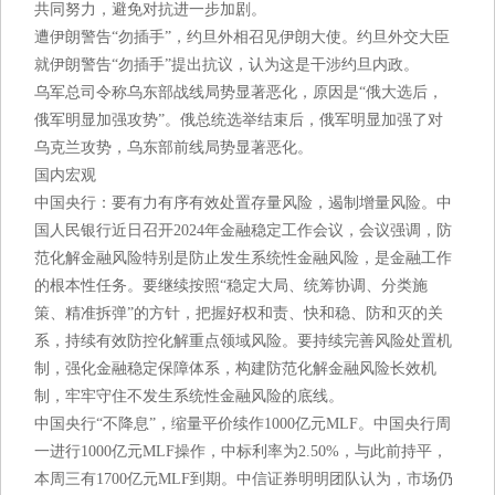
共同努力，避免对抗进一步加剧。
遭伊朗警告“勿插手”，约旦外相召见伊朗大使。约旦外交大臣
就伊朗警告“勿插手”提出抗议，认为这是干涉约旦内政。
乌军总司令称乌东部战线局势显著恶化，原因是“俄大选后，
俄军明显加强攻势”。俄总统选举结束后，俄军明显加强了对
乌克兰攻势，乌东部前线局势显著恶化。
国内宏观
中国央行：要有力有序有效处置存量风险，遏制增量风险。中
国人民银行近日召开2024年金融稳定工作会议，会议强调，防
范化解金融风险特别是防止发生系统性金融风险，是金融工作
的根本性任务。要继续按照“稳定大局、统筹协调、分类施
策、精准拆弹”的方针，把握好权和责、快和稳、防和灭的关
系，持续有效防控化解重点领域风险。要持续完善风险处置机
制，强化金融稳定保障体系，构建防范化解金融风险长效机
制，牢牢守住不发生系统性金融风险的底线。
中国央行“不降息”，缩量平价续作1000亿元MLF。中国央行周
一进行1000亿元MLF操作，中标利率为2.50%，与此前持平，
本周三有1700亿元MLF到期。中信证券明明团队认为，市场仍