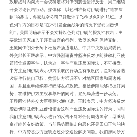
政府战时内阁周一会议确定将对伊朗袭击进行反击，周二继续
开会讨论反击行动。媒体称，以色列准备对伊朗进行“迫在眉
睫”的袭击，多家航空公司已经取消了飞往以色列的航班。以
色列军方的目标是“在不引发全面战争的情况下强硬回击伊
朗”，美国明确表示不会支持以色列对伊朗的报复性攻击，主
要欧洲国家加入了拜登白宫的行列，敦促以色列保持克制。
王毅同伊朗外长阿卜杜拉希扬通电话。中共中央政治局委员、
外交部长王毅表示，中方强烈谴责并坚决反对伊朗驻叙利亚使
馆馆舍遇袭事件，认为这一事件严重违反国际法，不可接受。
中方注意到伊朗表示伊方采取的行动是有限度的，是对馆舍遇
袭事件行使自卫权，赞赏伊方强调不针对地区国家和周边邻
国，并且重申继续奉行睦邻友好政策。相信伊朗能够把握好局
势，在维护伊方主权和尊严的同时，避免局势进一步动荡。
王毅同沙特外交大臣费萨尔通电话。王毅表示，中方坚决反对
袭击伊朗驻叙利亚使馆馆舍这种严重违反国际法的行为，同时
我们注意到伊朗表示进行的反击不针对任何周边国家，愿继续
奉行睦邻友好政策。当前局势面临走向恶化还是回归正常的抉
择。中方赞赏沙方强调通过外交途径解决问题。我们愿同沙方