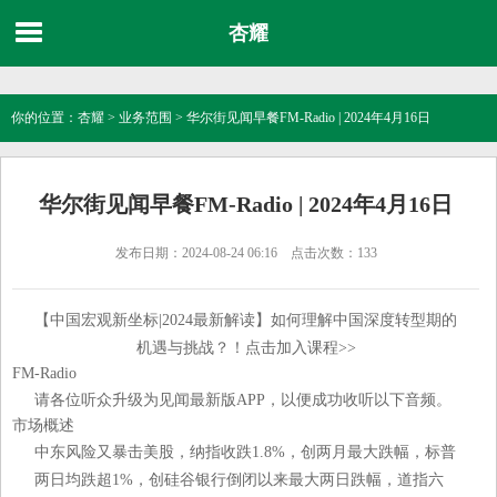
杏耀
你的位置：
杏耀
>
业务范围
> 华尔街见闻早餐FM-Radio | 2024年4月16日
华尔街见闻早餐FM-Radio | 2024年4月16日
发布日期：2024-08-24 06:16 点击次数：133
【中国宏观新坐标|2024最新解读】如何理解中国深度转型期的
机遇与挑战？！点击加入课程>>
FM-Radio
请各位听众升级为见闻最新版APP，以便成功收听以下音频。
市场概述
中东风险又暴击美股，纳指收跌1.8%，创两月最大跌幅，标普
两日均跌超1%，创硅谷银行倒闭以来最大两日跌幅，道指六